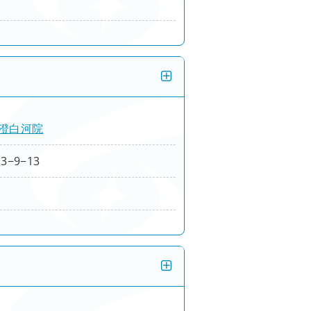
澄白河院
−9−13