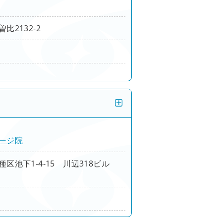
比2132-2
ージ院
区池下1-4-15 川辺318ビル