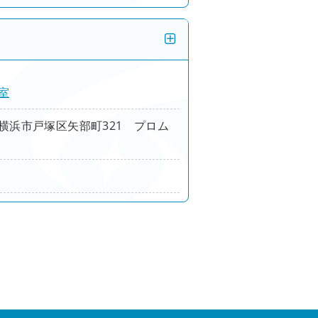
室
横浜市戸塚区矢部町321 プロム
例集）