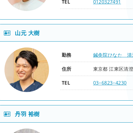
TEL
0120327491
性別
男
山元 大樹
役職
院長
修了項目
勤務
鍼灸院ひなた 清
鍼灸（整動鍼）
住所
東京都 江東区清澄3
精粋
TEL
03−6823−4230
刺鍼即応編
基礎
脊柱編
四肢編
腹背編
性別
男
応用
丹羽 裕樹
役職
院長
連動思考編
五体躍動編
身心和合編
臨床
修了項目