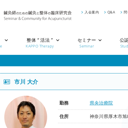
入会案内
Q&A
問
”
整体 “ 活法 ”
セミナー
公
re
KAPPO Therapy
Seminar
Stu
市川 大介
勤務
県央治療院
住所
神奈川県厚木市旭町1-