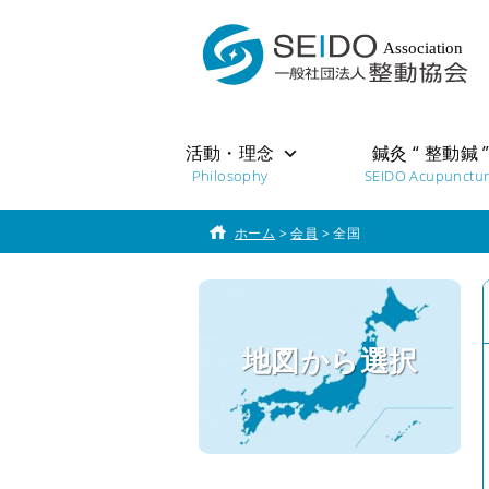
活動・理念
鍼灸 “ 整動鍼 
Philosophy
SEIDO Acupunctu
ホーム
>
会員
>
全国
地図から選択