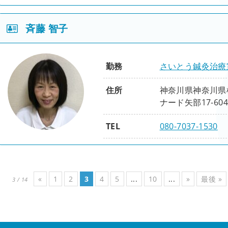
理論実践編
脊柱編
四肢編
腹背編
性別
女
基礎
応用
斉藤 智子
役職
腰痛編
肩こり編
骨盤編
連動思考編
五体躍動編
身心和合編
応用
臨床
修了項目
勤務
さいとう鍼灸治療
腰背編
頚肩腕編
下肢編
張力連綿編
五節相応編
経絡原糸編
鍼灸（整動鍼）
住所
神奈川県神奈川県
症例報告
ツボネット（ かしの木鍼灸整骨院の症
ナード矢部17-604
精粋
整体（活法）
刺鍼即応編
TEL
080-7037-1530
入門
基礎
理論実践編
脊柱編
四肢編
腹背編
性別
女
基礎
応用
役職
院長
腰痛編
肩こり編
骨盤編
連動思考編
五体躍動編
身心和合編
«
1
2
3
4
5
...
10
...
»
最後 »
3 / 14
応用
臨床
修了項目
腰背編
頚肩腕編
下肢編
張力連綿編
五節相応編
経絡原糸編
鍼灸（整動鍼）