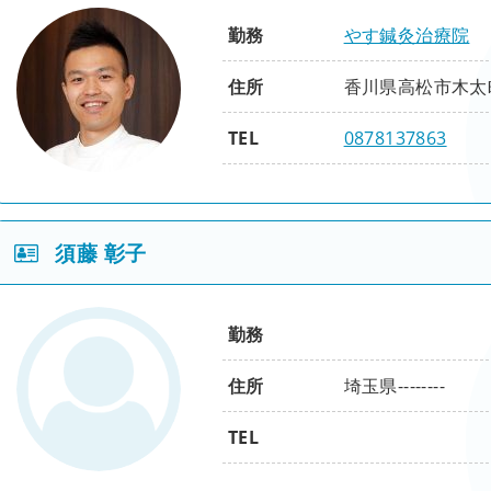
応用
臨床
修了項目
勤務
やす鍼灸治療院
腰背編
頚肩腕編
下肢編
張力連綿編
五節相応編
経絡原糸編
鍼灸（整動鍼）
住所
香川県高松市木太町4
症例報告
ツボネット（ 治療室そらの症例集）
精粋
整体（活法）
TEL
0878137863
刺鍼即応編
入門
基礎
理論実践編
脊柱編
四肢編
腹背編
性別
男
基礎
応用
須藤 彰子
役職
院長
腰痛編
肩こり編
骨盤編
連動思考編
五体躍動編
身心和合編
応用
臨床
修了項目
勤務
腰背編
頚肩腕編
下肢編
張力連綿編
五節相応編
経絡原糸編
鍼灸（整動鍼）
住所
埼玉県--------
症例報告
ツボネット（ 鍼灸室 楽の症例集）
精粋
整体（活法）
TEL
刺鍼即応編
入門
基礎