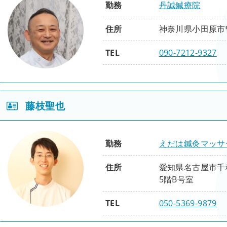
勤務
丹誠鍼療院
張力連綿編
五節相応編
経絡原糸編
鍼灸（整動鍼）
住所
神奈川県小田原市曽
精粋
整体（活法）
TEL
090-7212-9327
刺鍼即応編
入門
基礎
理論実践編
脊柱編
四肢編
腹背編
性別
男
基礎
応用
藤枝聖也
役職
腰痛編
肩こり編
骨盤編
連動思考編
五体躍動編
身心和合編
応用
臨床
修了項目
勤務
えだは鍼灸マッサ
腰背編
頚肩腕編
下肢編
張力連綿編
五節相応編
経絡原糸編
鍼灸（整動鍼）
住所
愛知県名古屋市千種
症例報告
ツボネット（ 県央治療院の症例集）
5階B号室
精粋
整体（活法）
刺鍼即応編
TEL
050-5369-9879
入門
基礎
理論実践編
脊柱編
四肢編
腹背編