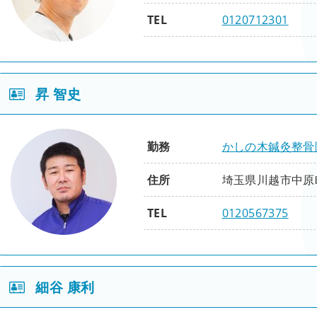
精粋
整体（活法）
TEL
0120712301
刺鍼即応編
入門
基礎
理論実践編
脊柱編
四肢編
腹背編
性別
男
基礎
応用
昇 智史
役職
院長
腰痛編
肩こり編
骨盤編
連動思考編
五体躍動編
身心和合編
応用
臨床
修了項目
勤務
かしの木鍼灸整骨
腰背編
頚肩腕編
下肢編
張力連綿編
五節相応編
経絡原糸編
鍼灸（整動鍼）
住所
埼玉県川越市中原町1
精粋
整体（活法）
TEL
0120567375
刺鍼即応編
入門
基礎
理論実践編
脊柱編
四肢編
腹背編
性別
男
基礎
応用
細谷 康利
役職
院長
腰痛編
肩こり編
骨盤編
連動思考編
五体躍動編
身心和合編