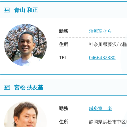
性別
男
基礎
応用
青山 和正
役職
院長
腰痛編
肩こり編
骨盤編
連動思考編
五体躍動編
身心和合編
応用
臨床
修了項目
勤務
治療室そら
腰背編
頚肩腕編
下肢編
張力連綿編
五節相応編
経絡原糸編
鍼灸（整動鍼）
住所
神奈川県藤沢市湘南台
精粋
整体（活法）
TEL
0466432880
刺鍼即応編
入門
基礎
理論実践編
脊柱編
四肢編
腹背編
性別
男
基礎
応用
宮松 扶友基
役職
院長
腰痛編
肩こり編
骨盤編
連動思考編
五体躍動編
身心和合編
応用
臨床
修了項目
勤務
鍼灸室 楽
腰背編
頚肩腕編
下肢編
張力連綿編
五節相応編
経絡原糸編
鍼灸（整動鍼）
住所
静岡県浜松市中区寺