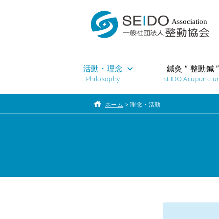
活動・理念
鍼灸 “ 整動鍼 
Philosophy
SEIDO Acupunctu
ホーム
>
理念・活動