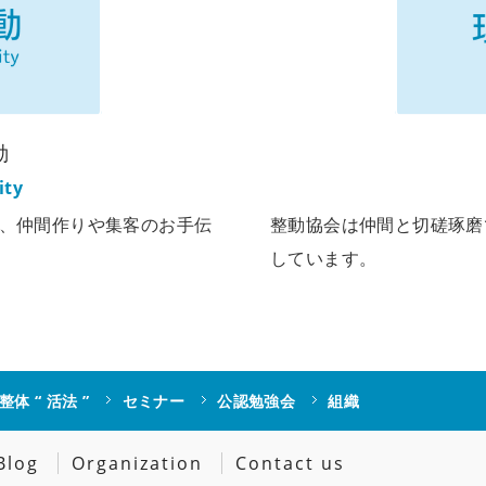
動
ity
、仲間作りや集客のお手伝
整動協会は仲間と切磋琢磨
しています。
整体 “ 活法 ”
セミナー
公認勉強会
組織
Blog
Organization
Contact us