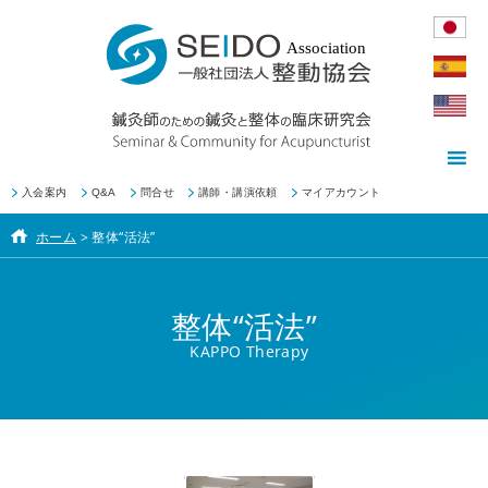
入会案内
Q&A
問合せ
講師・講演依頼
マイアカウント
ホーム
>
整体“活法”
整体“活法”
KAPPO Therapy