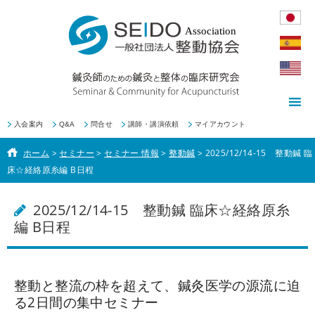
入会案内
Q&A
問合せ
講師・講演依頼
マイアカウント
ホーム
>
セミナー
>
セミナー 情報
>
整動鍼
>
2025/12/14-15 整動鍼 臨
床☆経絡原糸編 B日程
2025/12/14-15 整動鍼 臨床☆経絡原糸
編 B日程
整動と整流の枠を超えて、鍼灸医学の源流に迫
る2日間の集中セミナー