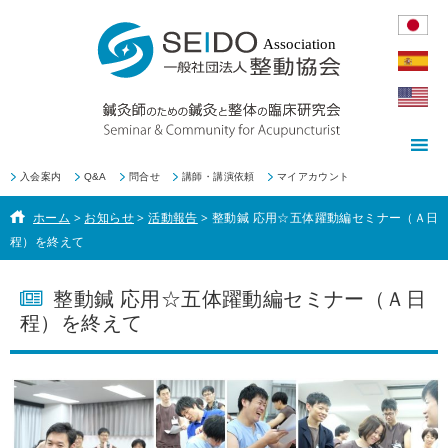
入会案内
Q&A
問合せ
講師・講演依頼
マイアカウント
ホーム
>
お知らせ
>
活動報告
>
整動鍼 応用☆五体躍動編セミナー（Ａ日
程）を終えて
整動鍼 応用☆五体躍動編セミナー（Ａ日
程）を終えて