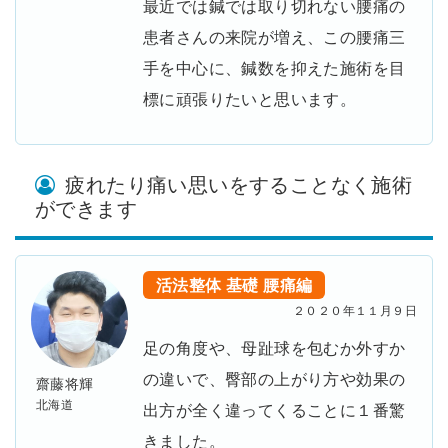
最近では鍼では取り切れない腰痛の
患者さんの来院が増え、この腰痛三
手を中心に、鍼数を抑えた施術を目
標に頑張りたいと思います。
疲れたり痛い思いをすることなく施術
ができます
活法整体
基礎
腰痛編
２０２０年１１月９日
足の角度や、母趾球を包むか外すか
の違いで、臀部の上がり方や効果の
齋藤将輝
北海道
出方が全く違ってくることに１番驚
きました。