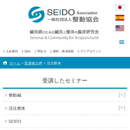
入会案内
Q&A
問合せ
講師・講演依頼
マイアカウント
ホーム
>
受講者の声
>
活法整体
受講したセミナー
[+]
整動鍼
[+]
活法整体
SEIDO