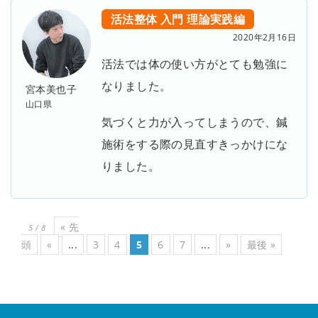
活法整体
入門
理論実践編
2020年2月16日
活法では体の使い方がとても勉強に
なりました。
宮本美也子
山口県
気づくと力が入ってしまうので、鍼
施術をする際の見直すきっかけにな
りました。
« 先
5 / 8
頭
«
...
3
4
5
6
7
...
»
最後 »