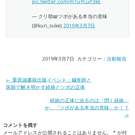
pic.twitter.com/m1uYCuP3kE
— クリ助📖ツボがある本当の意味
(@kuri_suke)
2019年3月7日
2019年3月7日
カテゴリー：
活動報告
←
栗原誠書籍出版イベント：鍼灸師と
医師で解き明かす経絡とツボの正体
経絡の正体に迫るのは「閃く経絡」
か、「ツボがある本当の意味」か！？
→
コメントを残す
メールアドレスが公開されることはありません。
*
が付