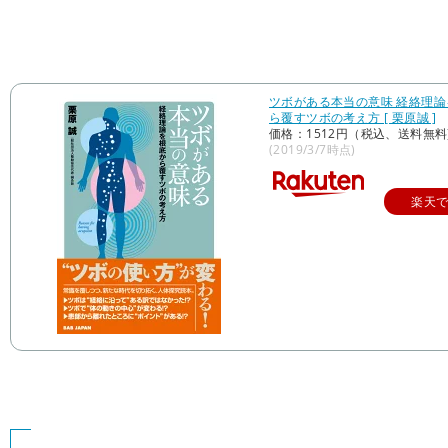
ツボがある本当の意味 経絡理論
ら覆すツボの考え方 [ 栗原誠 ]
価格：1512円（税込、送料無料
(2019/3/7時点)
楽天