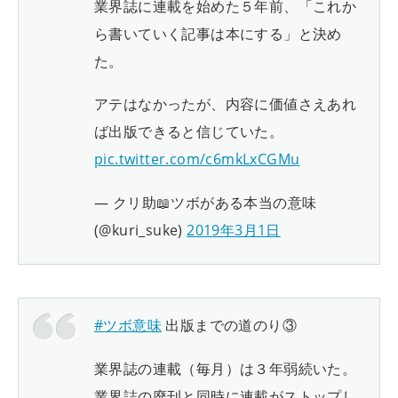
業界誌に連載を始めた５年前、「これか
ら書いていく記事は本にする」と決め
た。
アテはなかったが、内容に価値さえあれ
ば出版できると信じていた。
pic.twitter.com/c6mkLxCGMu
— クリ助📖ツボがある本当の意味
(@kuri_suke)
2019年3月1日
#ツボ意味
出版までの道のり③
業界誌の連載（毎月）は３年弱続いた。
業界誌の廃刊と同時に連載がストップし