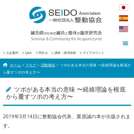
入会案内
Q&A
問合せ
講師・講演依頼
マイアカウント
ホーム
>
ブログ
>
活動報告
>
ツボがある本当の意味 〜経絡理論を根底か
ら覆すツボの考え方〜
ツボがある本当の意味 〜経絡理論を根底
から覆すツボの考え方〜
2019年3月14日に整動協会代表、栗原誠の本が出版されま
す。