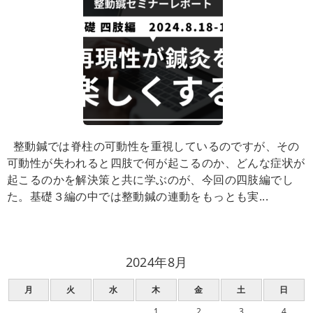
整動鍼では脊柱の可動性を重視しているのですが、その
可動性が失われると四肢で何が起こるのか、どんな症状が
起こるのかを解決策と共に学ぶのが、今回の四肢編でし
た。基礎３編の中では整動鍼の連動をもっとも実...
2024年8月
月
火
水
木
金
土
日
1
2
3
4