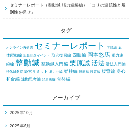
セミナーレポート（整動鍼 張力連綿編）「コリの連続性と規
則性を探せ」
タグ
セミナーレポート
五
オンライン再受講
下肢編
岡本悠馬
四肢編
体躍動編
取穴復習編
張力連
出版記念イベント
整動鍼
栗原誠
活法
整動鍼入門編
綿編
活法入門編
脊柱編
腹背編
身心
経営サミット
特化鍼灸院
肩こり編
腰痛編
腰背編
和合編
骨盤編
連動思考編
頚肩腕編
アーカイブ
2025年10月
2025年6月