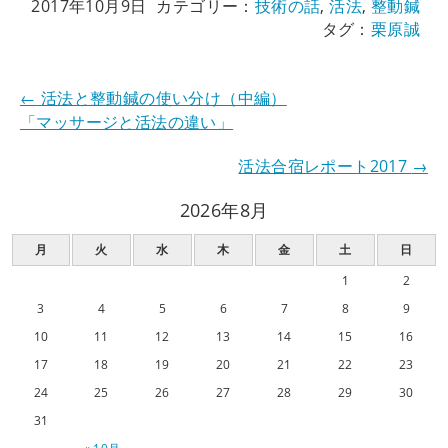
2017年10月9日
カテゴリー：
技術の話
,
活法
,
整動鍼
タグ：
栗原誠
←
活法と整動鍼の使い分け（中編）
「マッサージと活法の違い」
活法合宿レポート2017
→
2026年8月
月
火
水
木
金
土
日
1
2
3
4
5
6
7
8
9
10
11
12
13
14
15
16
17
18
19
20
21
22
23
24
25
26
27
28
29
30
31