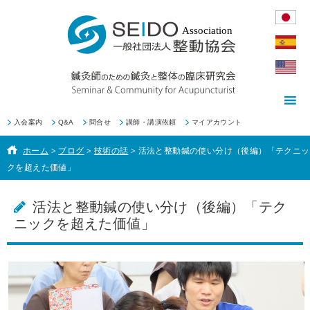
入会案内
Q&A
問合せ
講師・講演依頼
マイアカウント
ホーム
>
ブログ
>
技術の話
>
活法と整動鍼の使い分け（後編）「テクニッ
クを超えた価値」
活法と整動鍼の使い分け（後編）「テク
ニックを超えた価値」