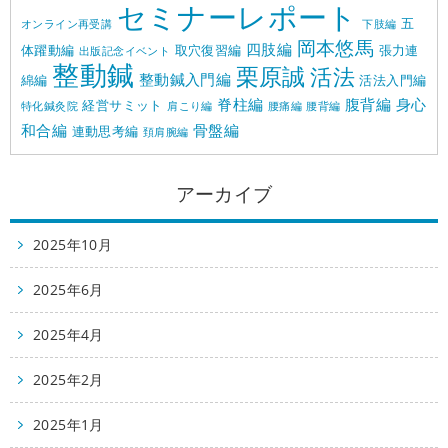
セミナーレポート
五
オンライン再受講
下肢編
岡本悠馬
四肢編
体躍動編
取穴復習編
張力連
出版記念イベント
整動鍼
栗原誠
活法
整動鍼入門編
綿編
活法入門編
脊柱編
腹背編
身心
経営サミット
特化鍼灸院
肩こり編
腰痛編
腰背編
和合編
骨盤編
連動思考編
頚肩腕編
アーカイブ
2025年10月
2025年6月
2025年4月
2025年2月
2025年1月