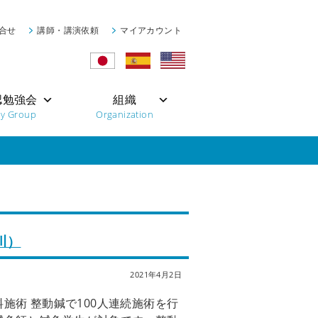
合せ
講師・講演依頼
マイアカウント
認勉強会
組織
dy Group
Organization
川）
2021年4月2日
施術 整動鍼で100人連続施術を行