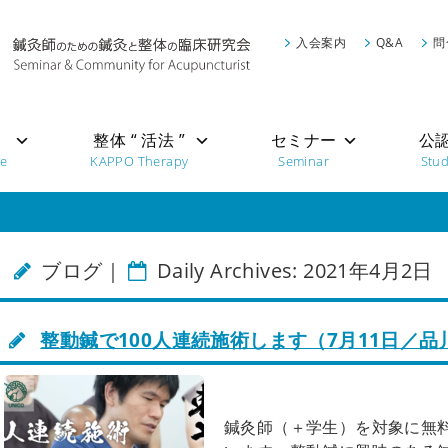
入会案内
Q&A
問
”
整体 “ 活法 ”
セミナー
公
re
KAPPO Therapy
Seminar
Stu
ブログ｜
Daily Archives: 2021年4月2日
整動鍼で100人連続施術します（7月11日／品
鍼灸師（＋学生）を対象に無料