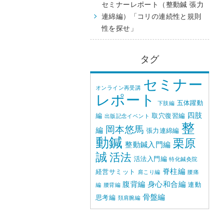
セミナーレポート（整動鍼 張力
連綿編）「コリの連続性と規則
性を探せ」
タグ
セミナー
オンライン再受講
レポート
五体躍動
下肢編
四肢
編
取穴復習編
出版記念イベント
整
岡本悠馬
編
張力連綿編
動鍼
栗原
整動鍼入門編
誠
活法
活法入門編
特化鍼灸院
脊柱編
経営サミット
肩こり編
腰痛
腹背編
身心和合編
連動
編
腰背編
骨盤編
思考編
頚肩腕編