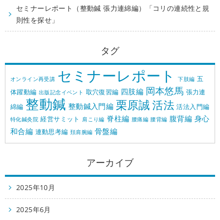
セミナーレポート（整動鍼 張力連綿編）「コリの連続性と規
則性を探せ」
タグ
セミナーレポート
五
オンライン再受講
下肢編
岡本悠馬
四肢編
体躍動編
取穴復習編
張力連
出版記念イベント
整動鍼
栗原誠
活法
整動鍼入門編
綿編
活法入門編
脊柱編
腹背編
身心
経営サミット
特化鍼灸院
肩こり編
腰痛編
腰背編
和合編
骨盤編
連動思考編
頚肩腕編
アーカイブ
2025年10月
2025年6月