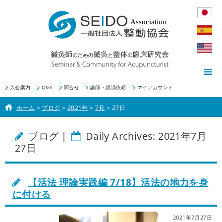
入会案内
Q&A
問合せ
講師・講演依頼
マイアカウント
ホーム
>
ブログ
>
2021年
>
7月
>
27日
ブログ｜
Daily Archives: 2021年7月
27日
【活法 理論実践編 7/18】活法の地力を身
に付ける
2021年7月27日