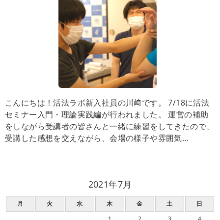
こんにちは！活法ラボ新入社員の川﨑です。 7/18に活法
セミナー入門・理論実践編が行われました。 運営の補助
をしながら受講者の皆さんと一緒に練習をしてきたので、
受講した感想を交えながら、会場の様子や雰囲気...
2021年7月
月
火
水
木
金
土
日
1
2
3
4