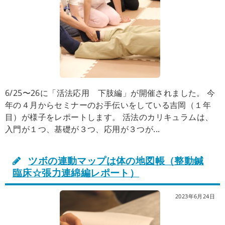
6/25〜26に「活法応用 下肢編」が開催されました。 今
年の４月からセミナーのお手伝いをしている吉岡（１年
目）が様子をレポートします。 活法のカリキュラムは、
入門が１つ、基礎が３つ、応用が３つが...
ツボの連動マップは体の地図帳（整動鍼
臨床☆張力連綿編レポート）
2023年6月24日