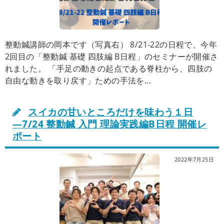
整動鍼講師の岡本です（写真右） 8/21-22の日程で、今年
2回目の「整動鍼 基礎 四肢編 B日程」のセミナーが開催さ
れました。 「手足の動きの起点である脊柱から、四肢の
自由な動きを取り戻す」ための手法を...
スイカの甘いところだけを味わう１日
―7/24 整動鍼 入門 理論実践編B日程 開催レ
ポート
2022年7月25日