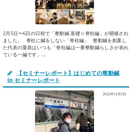
2月5日〜6日の日程で「整動鍼 基礎☆脊柱編」が開催され
ました。 脊柱に鍼をしない「脊柱編」 整動鍼を創案し
た代表の栗原はいつも「脊柱編は一番整動鍼らしさが表れ
ている一編です」...
【セミナーレポート】はじめての整動鍼
in セミナーレポート
2022年12月2日