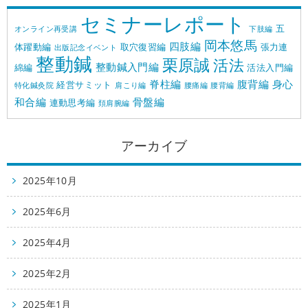
セミナーレポート
五
オンライン再受講
下肢編
岡本悠馬
四肢編
体躍動編
取穴復習編
張力連
出版記念イベント
整動鍼
栗原誠
活法
整動鍼入門編
綿編
活法入門編
脊柱編
腹背編
身心
経営サミット
特化鍼灸院
肩こり編
腰痛編
腰背編
和合編
骨盤編
連動思考編
頚肩腕編
アーカイブ
2025年10月
2025年6月
2025年4月
2025年2月
2025年1月