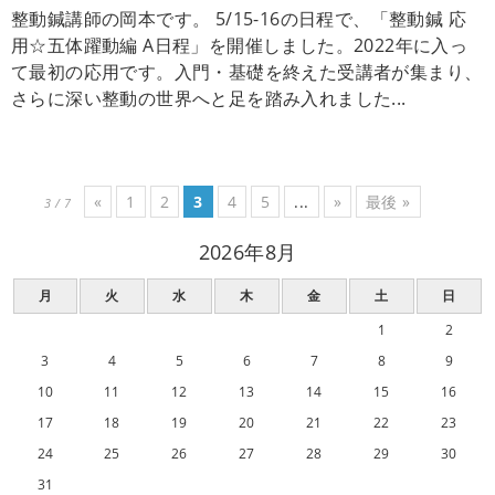
整動鍼講師の岡本です。 5/15-16の日程で、「整動鍼 応
用☆五体躍動編 A日程」を開催しました。2022年に入っ
て最初の応用です。入門・基礎を終えた受講者が集まり、
さらに深い整動の世界へと足を踏み入れました...
«
1
2
3
4
5
...
»
最後 »
3 / 7
2026年8月
月
火
水
木
金
土
日
1
2
3
4
5
6
7
8
9
10
11
12
13
14
15
16
17
18
19
20
21
22
23
24
25
26
27
28
29
30
31