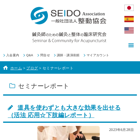
入会案内
Q&A
問合せ
講師・講演依頼
マイアカウント
ホーム
>
ブログ
>
セミナーレポート
セミナーレポート
道具を使わずとも大きな効果を出せる
（活法 応用☆下肢編レポート）
2023年6月28日