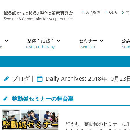
入会案内
Q&A
問
”
整体 “ 活法 ”
セミナー
公
re
KAPPO Therapy
Seminar
Stu
ブログ｜
Daily Archives: 2018年10月23
整動鍼セミナーの舞台裏
どうも、整動鍼のセミナーに1