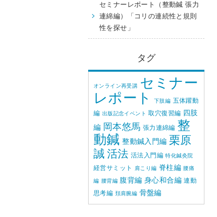
セミナーレポート（整動鍼 張力
連綿編）「コリの連続性と規則
性を探せ」
タグ
セミナー
オンライン再受講
レポート
五体躍動
下肢編
四肢
編
取穴復習編
出版記念イベント
整
岡本悠馬
編
張力連綿編
動鍼
栗原
整動鍼入門編
誠
活法
活法入門編
特化鍼灸院
脊柱編
経営サミット
肩こり編
腰痛
腹背編
身心和合編
連動
編
腰背編
骨盤編
思考編
頚肩腕編